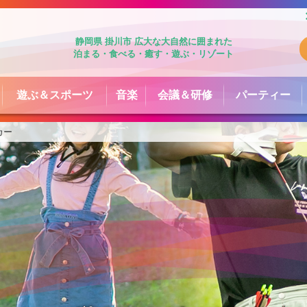
静岡県 掛川市 広大な大自然に囲まれた
泊まる・食べる・癒す・遊ぶ・リゾート
遊ぶ＆スポーツ
音楽
会議＆研修
パーティー
カー