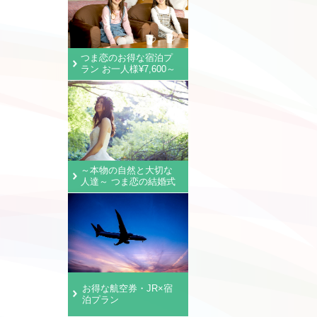
つま恋のお得な宿泊プ
ラン お一人様¥7,600～
～本物の自然と大切な
人達～ つま恋の結婚式
お得な航空券・JR×宿
泊プラン