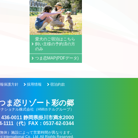
愛犬のご宿泊はこちら
飼い主様の予約済の方
のみ
つま恋MAP(PDFデータ)
報保護方針
採用情報
宿泊約款
つま恋リゾート彩の郷
ナショナル株式会社（HMIホテルグループ）
436-0011 静岡県掛川市満水2000
4-1111（代）FAX：0537-62-0344
0（年中無休）施設によって営業時間が異なります。
International Co., Ltd. All Rights Reserved.