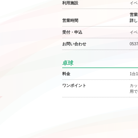
利用施設
イベ
営業
営業時間
詳し
受付・申込
イベ
お問い合わせ
0537
卓球
料金
1台
ワンポイント
カッ
用で