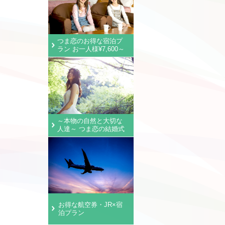
つま恋のお得な宿泊プ
ラン お一人様¥7,600～
～本物の自然と大切な
人達～ つま恋の結婚式
お得な航空券・JR×宿
泊プラン