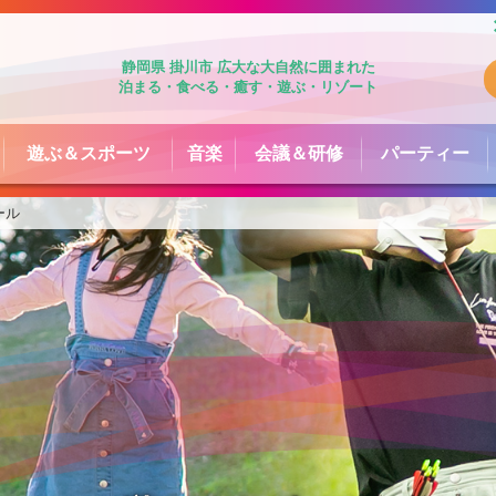
静岡県 掛川市 広大な大自然に囲まれた
泊まる・食べる・癒す・遊ぶ・リゾート
遊ぶ＆スポーツ
音楽
会議＆研修
パーティー
ール