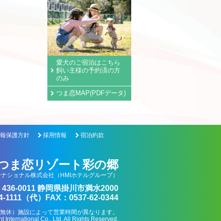
愛犬のご宿泊はこちら
飼い主様の予約済の方
のみ
つま恋MAP(PDFデータ)
報保護方針
採用情報
宿泊約款
つま恋リゾート彩の郷
ナショナル株式会社（HMIホテルグループ）
436-0011 静岡県掛川市満水2000
4-1111（代）FAX：0537-62-0344
0（年中無休）施設によって営業時間が異なります。
International Co., Ltd. All Rights Reserved.