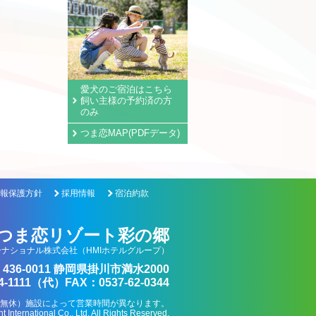
愛犬のご宿泊はこちら
飼い主様の予約済の方
のみ
つま恋MAP(PDFデータ)
報保護方針
採用情報
宿泊約款
つま恋リゾート彩の郷
ナショナル株式会社（HMIホテルグループ）
436-0011 静岡県掛川市満水2000
4-1111（代）FAX：0537-62-0344
0（年中無休）施設によって営業時間が異なります。
International Co., Ltd. All Rights Reserved.