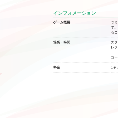
インフォメーション
ゲーム概要
つま
す。
るこ
場所・時間
スタ
レク
土
ゴー
料金
1キ