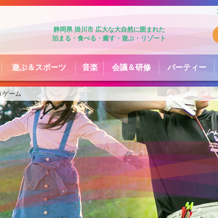
静岡県 掛川市 広大な大自然に囲まれた
泊まる・食べる・癒す・遊ぶ・リゾート
遊ぶ＆スポーツ
音楽
会議＆研修
パーティー
きゲーム