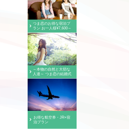
つま恋のお得な宿泊プ
ラン お一人様¥7,600～
～本物の自然と大切な
人達～ つま恋の結婚式
お得な航空券・JR×宿
泊プラン