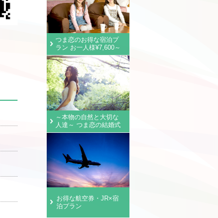
つま恋のお得な宿泊プ
ラン お一人様¥7,600～
～本物の自然と大切な
人達～ つま恋の結婚式
お得な航空券・JR×宿
泊プラン