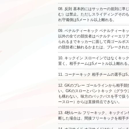
08. 反則 基本的にはサッカーの規則に
む）は禁止。ただしスライディングその
れ守備側は5メートル以上離れる。
09. ペナルティーキック ペナルティー
以外の全ての競技者はペナルティーエリア
られるまでキッカーに面して両ゴールポ
の競技者に触れるかまたは、プレーされ
10. キックイン スローインではなく
置く。相手チームは5メートル以上離れる
11. コーナーキック 相手チームの選手は
12. GKのプレー ゴールラインから相
い。GKのスローとパントキック（グラウ
も構わない。味方のバックパスを手で扱
ースロー）からは直接得点できない。
13. 4秒ルール フリーキック、キック
断した場合は、間接フリーキックを相手