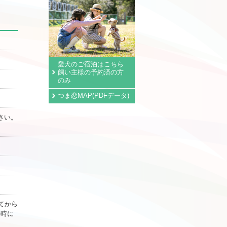
愛犬のご宿泊はこちら
飼い主様の予約済の方
のみ
つま恋MAP(PDFデータ)
さい。
てから
の時に