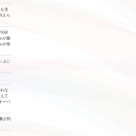
Kも含
与えら
のGK
ルが蹴
ルが他
ン上に
構わな
越えて
キーパ
審が判