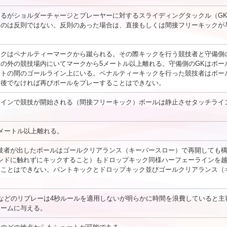
準じるがショルダーチャージとプレーヤーに対するスライディングタックル（G
ものは反則ではない。反則のあった場合は、直接もしくは間接フリーキックが
キックはペナルティーマークから蹴られる。その際キックを行う競技者と守備側
の外の競技場内にいてマークから5メートル以上離れる。守備側のGKはボー
ストの間のゴールライン上にいる。ペナルティーキックを行った競技者はボー
た後でなければ再びボールをプレーすることはできない。
キックインで競技が開始される（間接フリーキック）ボールは静止させタッチライ
。
5メートル以上離れる。
手競技者が出したボールはゴールクリアランス（キーパースロー）で再開しても
ンドに触れずにキックすること）もドロップキック同様ハーフェーラインを
うことはできない。パントキックとドロップキック並びゴールクリアランス（
インなどのリプレーは4秒ルールを適用しないが明らかに時間を浪費していると主
チームに与える。